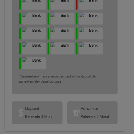
* Selama bank maintenance dan bank offline deposit dan
penarikan tidak dapat diproses
Deposit
Penarikan
Rata-rata 3 Menit
Rata-rata 5 Menit