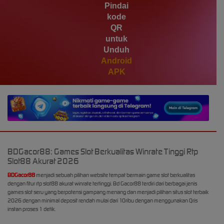
Pindai
kode
QR
untuk
Unduh
Android
APK
BDGacor88: Games Slot Berkualitas Winrate Tinggi Rtp
Slot88 Akurat 2026
BDGacor88
menjadi sebuah pilihan website tempat bermain game slot berkualitas
dengan fitur rtp slot88 akurat winrate tertinggi. Bd Gacor88 terdiri dari berbagai jenis
games slot seru yang berpotensi gampang menang dan menjadi pilihan situs slot terbaik
2026 dengan minimal deposit rendah mulai dari 10ribu dengan menggunakan Qris
instan proses 1 detik.