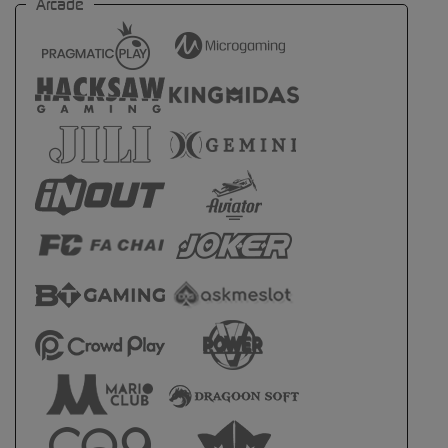
Arcade