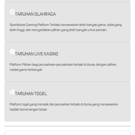
TARUHAN OLAHRAGA
Sportsbook Gaming Platform Terbaik menawarkan lebih banyak game, odds yang
lebih tinggi, dan menyediakan pilihan yang lebih banyak untuk pemain.
TARUHAN LIVE KASINO
Platform Pilihan bagi perusahaan-perusahaan terbaik di dunia, dengan pilihan
variasi game terbanyak
TARUHAN TOGEL
Platform togel yang menarik dari perusahan terbaik di dunia yang menawarkan
hadiah kemenangan besar