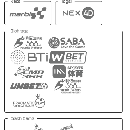
Race
Togel
Olahraga
Crash Game