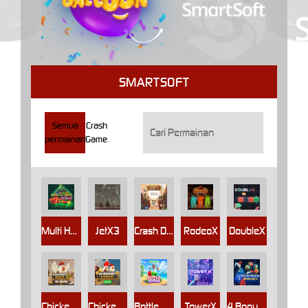
SMARTSOFT
Semua
Crash
permainan
Game
Multi Hot Wheel
JetX3
Crash Duel X
RodeoX
DoubleX
ChickenWays
Chicken Highway
Bottle Mania
TowerX
4 Bonuses Bonanza