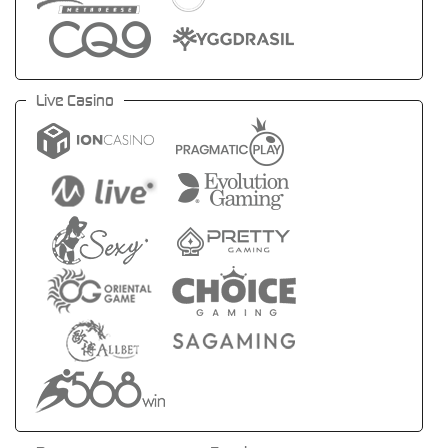
Live Casino