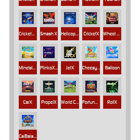
CricketerX
Smash X
HelicopterX
CricketX
Wheel Of Destiny
MineIsland
PlinkoXClassic
JetX
Cheesy Road
Balloon
CarX
PropelX
World Champion X
Fortune Catch
RollX
CaiBalaoCappadocia