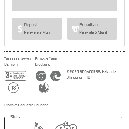
Deposit
Penarikan
Rata-rata 3 Menit
Rata-rata 5 Menit
Tanggung Jawab
Browser Yang
Bermain
Didukung
©2026 BDGACOR88. Hak cipta
dilindungi | 18+
Platform Penyedia Layanan
Slots