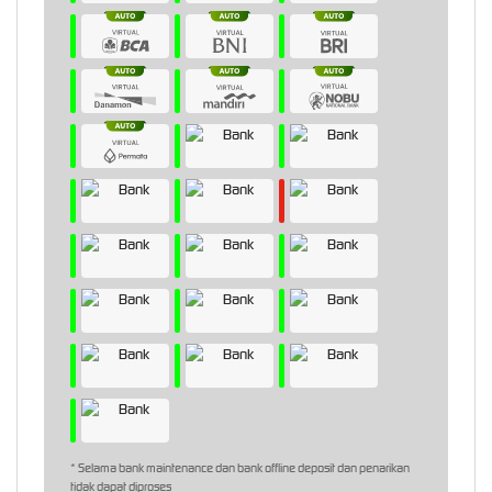
* Selama bank maintenance dan bank offline deposit dan penarikan
tidak dapat diproses