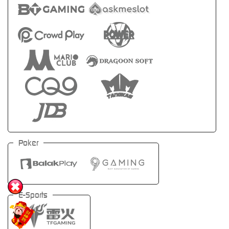
Poker
E-Sports