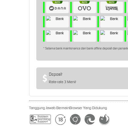
* Selama bank maintenance dan bank offline deposit dan penarik
Deposit
Rata-rata 3 Menit
Tanggung Jawab Bermain
Browser Yang Didukung