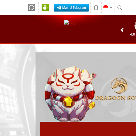
Main di Telegram
HOT