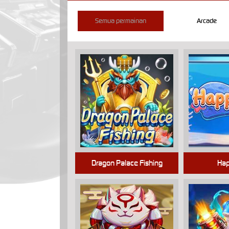
Semua permainan
Arcade
Dragon Palace Fishing
Hap