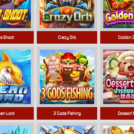
's Shoot
Crazy Orb
Golden 
an Lord
3 Gods Fishing
Dessert 