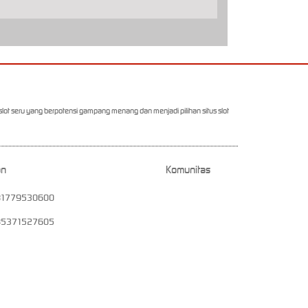
s slot seru yang berpotensi gampang menang dan menjadi pilihan situs slot
an
Komunitas
81779530600
85371527605