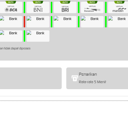
an tidak dapat diproses
Penarikan
Rata-rata 5 Menit