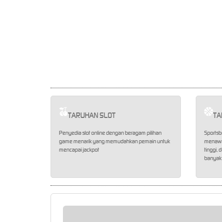
TARUHAN SLOT
TA
Penyedia slot online dengan beragam pilihan
Sportsb
game menarik yang memudahkan pemain untuk
menawar
mencapai jackpot
tinggi,
banyak 