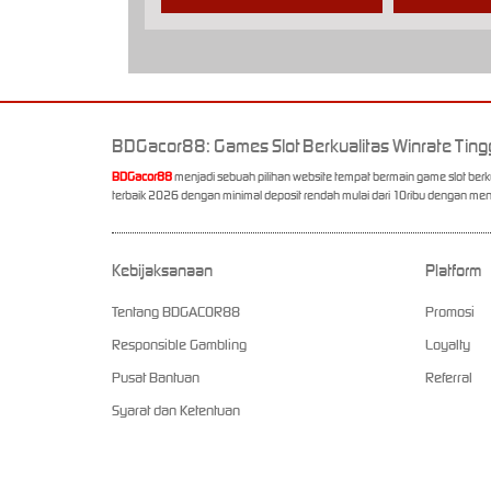
BDGacor88: Games Slot Berkualitas Winrate Ting
BDGacor88
menjadi sebuah pilihan website tempat bermain game slot berkual
terbaik 2026 dengan minimal deposit rendah mulai dari 10ribu dengan meng
Kebijaksanaan
Platform
Tentang BDGACOR88
Promosi
Responsible Gambling
Loyalty
Pusat Bantuan
Referral
Syarat dan Ketentuan