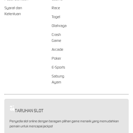
Syarat dan
Race
Ketentuan
Togel
Olahraga
Crash
Game
Arcade
Poker
E-Sports
Sabung
Ayam
TARUHAN SLOT
Penyedia slot online dengan beragam pilihan game menarik yang memudahkan
pemain untuk mencapai jackpot