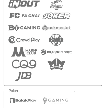
Poker