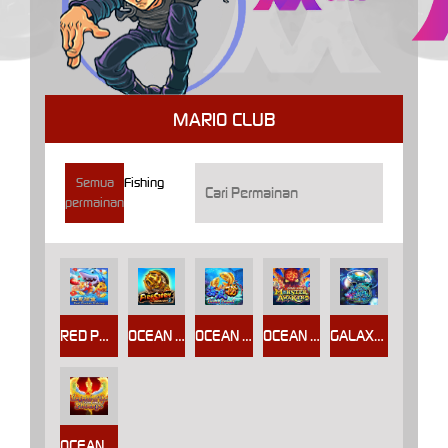
MARIO CLUB
Semua
Fishing
permainan
RED PACKET FISHING
OCEAN KING 2
OCEAN PROJECT
OCEAN KING 3
GALAXY WAR
OCEAN KING 4