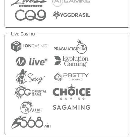
Live Casino