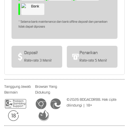
* Selama bank maintenance dan bank offline deposit dan penarikan
tidak dapat diproses
Deposit
Penarikan
Rata-rata 3 Menit
Rata-rata 5 Menit
Tanggung Jawab
Browser Yang
Bermain
Didukung
©2026 BDGACOR88. Hak cipta
dilindungi | 18+