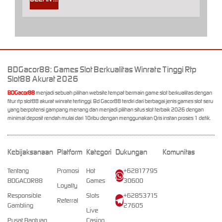
BDGacor88: Games Slot Berkualitas Winrate Tinggi Rtp
Slot88 Akurat 2026
BDGacor88
menjadi sebuah pilihan website tempat bermain game slot berkualitas dengan
fitur rtp slot88 akurat winrate tertinggi. Bd Gacor88 terdiri dari berbagai jenis games slot seru
yang berpotensi gampang menang dan menjadi pilihan situs slot terbaik 2026 dengan
minimal deposit rendah mulai dari 10ribu dengan menggunakan Qris instan proses 1 detik.
Kebijaksanaan
Platform
Kategori
Dukungan
Komunitas
Tentang
Promosi
Hot
+62817795
BDGACOR88
Games
30600
Loyalty
Responsible
Slots
+62853715
Referral
Gambling
27605
Live
Pusat Bantuan
Casino