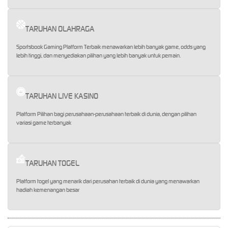
TARUHAN OLAHRAGA
Sportsbook Gaming Platform Terbaik menawarkan lebih banyak game, odds yang
lebih tinggi, dan menyediakan pilihan yang lebih banyak untuk pemain.
TARUHAN LIVE KASINO
Platform Pilihan bagi perusahaan-perusahaan terbaik di dunia, dengan pilihan
variasi game terbanyak
TARUHAN TOGEL
Platform togel yang menarik dari perusahan terbaik di dunia yang menawarkan
hadiah kemenangan besar