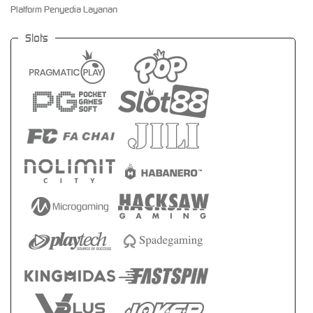
Platform Penyedia Layanan
Slots